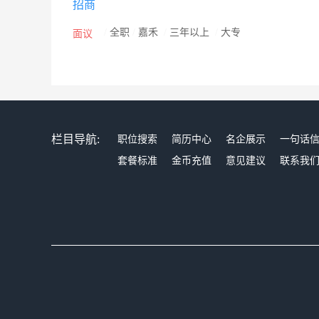
招商
/
全职
/
嘉禾
/
三年以上
/
大专
面议
栏目导航:
职位搜索
简历中心
名企展示
一句话
套餐标准
金币充值
意见建议
联系我