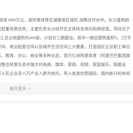
资本1000万元，是阿里体育在湖南省区域的 战略合作伙伴。长沙盛地韵
的双重背景优势，主要负责长沙经开区文体综合体的招商经营。项目位于
,总占地面积约460亩，计划分三期建设。其中一期总建筑面积9。2万平
空间、商业配套空间以及城市生活空间三大要素，打造园区企业职工单位
乐、教育、办公、商业等多种业态，现已引进阿里体育（阿里巴巴集团旗
将整合阿里生态中强大的电商、媒体、营销、视频、家庭娱乐、智能设
家入区企业及15万产业人群为依托，导入各类优质国际、国内新兴的休闲
南业务中心，未来将致力与长沙盛地韵动商业管理有限公司共同打造湖南
展开更多