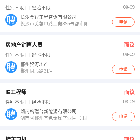
08-09
性别不限
经验不限
长沙金智工程咨询有限公司
申请
长沙市芙蓉中路二段395号都市阳光大厦2701房
房地产销售人员
面议
08-09
性别不限
经验不限
郴州银河地产
申请
郴州同心路31号
IE工程师
面议
08-09
性别不限
经验不限
湖南格瑞普新能源有限公司
申请
湖南省郴州有色金属产业园（出口加工区）东河西路
铲车司机
面议