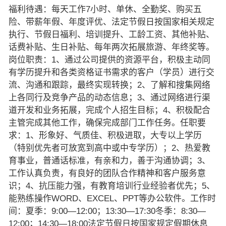
福利待遇：每天工作7小时、单休、全勤奖、购买五
险、带薪年假、年度评优、法定节假日按国家相关规定
执行、节假日福利、培训提升、工龄工资、其他补贴、
话费补贴、生日补贴、每年两次拓展旅游、年终奖等。
岗位职责：1、通过公司提供的资源平台，积极主动同
有学历提升和各类资格证书需求的客户（学员）进行交
流、沟通和跟踪，最终实现转换；2、了解和搜集网络
上各同行及竞争产品的动态信息；3、通过网络进行渠
道开发和业务拓展，完成个人招生目标；4、积极配合
主管完成其他工作，确保完成部门工作任务。任职要
求：1、形象好、气质佳、积极进取，大专以上学历
（特别优先者可放宽到高中或中专学历）；2、热爱教
育事业，普通话标准，有亲和力，善于沟通协调；3、
工作认真负责，有良好的团队合作精神和客户服务意
识；4、抗压能力强，有教育培训行业经验者优先；5、
能熟练操作WORD、EXCEL、PPT等办公软件。工作时
间：夏季：9:00—12:00；13:30—17:30冬季：8:30—
12:00；14:30—18:00法定节假日按国家规定假期休息